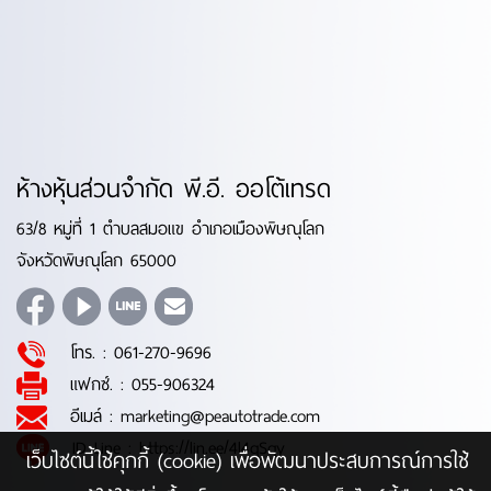
ห้างหุ้นส่วนจำกัด พี.อี. ออโต้เทรด
63/8 หมู่ที่ 1 ตำบลสมอแข อำเภอเมืองพิษณุโลก
จังหวัดพิษณุโลก 65000
โทร. :
061-270-9696
แฟกซ์. :
055-906324
อีเมล์ :
marketing@peautotrade.com
ID Line :
https://lin.ee/4l4qSqy
เว็บไซต์นี้ใช้คุกกี้ (cookie) เพื่อพัฒนาประสบการณ์การใช้