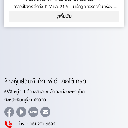
- ทดสอบไดชาร์จได้ทั้ง 12 V และ 24 V - มีเร็คกูเลเตอร์ภายในเครื่อง ทั้ง
12 V และ 24 V สำหรับทดสอบไดชาร์จที่ไม่มีคัทเอาท์ในตัว- สามารถ
ดูเพิ่มเติม
ทดสอบไดชาร์จระบบ PD , C , RLO , RVC , LIN ได้ - แสดงผล Volt
และ Amp ด้วยระบบดิจิตอล หน้าจอ No.0-50-06
ห้างหุ้นส่วนจำกัด พี.อี. ออโต้เทรด
63/8 หมู่ที่ 1 ตำบลสมอแข อำเภอเมืองพิษณุโลก
จังหวัดพิษณุโลก 65000
โทร. :
061-270-9696