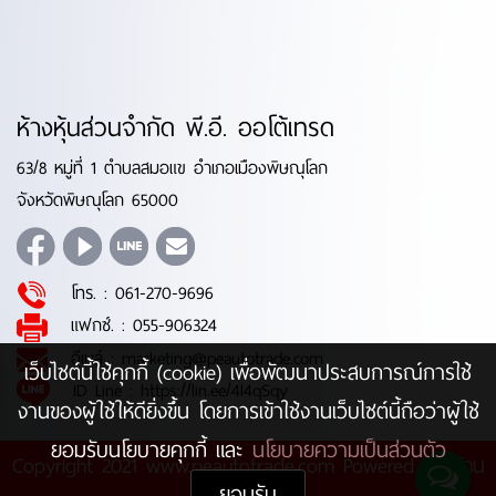
ห้างหุ้นส่วนจำกัด พี.อี. ออโต้เทรด
63/8 หมู่ที่ 1 ตำบลสมอแข อำเภอเมืองพิษณุโลก
จังหวัดพิษณุโลก 65000
โทร. :
061-270-9696
แฟกซ์. :
055-906324
อีเมล์ :
marketing@peautotrade.com
เว็บไซต์นี้ใช้คุกกี้ (cookie) เพื่อพัฒนาประสบการณ์การใช้
ID Line :
https://lin.ee/4l4qSqy
งานของผู้ใช้ให้ดียิ่งขึ้น โดยการเข้าใช้งานเว็บไซต์นี้ถือว่าผู้ใช้
ยอมรับนโยบายคุกกี้ และ
นโยบายความเป็นส่วนตัว
Copyright 2021 www.peautotrade.com Powered by
บ้าน
ยอมรับ