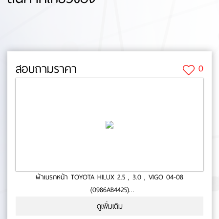
สอบถามราคา
0
ผ้าเบรกหน้า TOYOTA HILUX 2.5 , 3.0 , VIGO 04-08
(0986AB4425)
- ใช้กับรถ TOYOTA HILUX 2.5,3.0- TOYOTA VIGO ปี 04-08- สินค้า
ดูเพิ่มเติม
คุณภาพ- มาตารฐาน BOSCH- หนา (mm.):0- ยาว (mm.):0- กว้าง