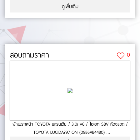
- ใช้กับรถ TOYOTA HILUX 2.5,3.0- TOYOTA VIGO ปี 04-08- สินค้า
ดูเพิ่มเติม
คุณภาพ- มาตารฐาน BOSCH- หนา (mm.):0- ยาว (mm.):0- กว้าง
(mm.):0 No.0-65-30
สอบถามราคา
0
ผ้าเบรกหน้า TOYOTA แกรนเวีย / 3.0i V6 / ไฮเอท SBV หัวจรวด /
TOYOTA LUCIDA?97 ON (0986AB4480)