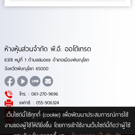
D4D / 2005 ON- สินค้าคุณภาพ- มาตารฐาน BOSCH- หนา
(mm.):0- ยาว (mm.):0- กว้าง (mm.):0 No.0-65-26
ห้างหุ้นส่วนจำกัด พี.อี. ออโต้เทรด
63/8 หมู่ที่ 1 ตำบลสมอแข อำเภอเมืองพิษณุโลก
จังหวัดพิษณุโลก 65000
โทร. :
061-270-9696
แฟกซ์. :
055-906324
อีเมล์ :
marketing@peautotrade.com
เว็บไซต์นี้ใช้คุกกี้ (cookie) เพื่อพัฒนาประสบการณ์การใช้
ID Line :
https://lin.ee/4l4qSqy
งานของผู้ใช้ให้ดียิ่งขึ้น โดยการเข้าใช้งานเว็บไซต์นี้ถือว่าผู้ใช้