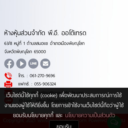
ห้างหุ้นส่วนจำกัด พี.อี. ออโต้เทรด
63/8 หมู่ที่ 1 ตำบลสมอแข อำเภอเมืองพิษณุโลก
จังหวัดพิษณุโลก 65000
โทร. :
061-270-9696
แฟกซ์. :
055-906324
อีเมล์ :
marketing@peautotrade.com
เว็บไซต์นี้ใช้คุกกี้ (cookie) เพื่อพัฒนาประสบการณ์การใช้
ID Line :
https://lin.ee/4l4qSqy
งานของผู้ใช้ให้ดียิ่งขึ้น โดยการเข้าใช้งานเว็บไซต์นี้ถือว่าผู้ใช้
ยอมรับนโยบายคุกกี้ และ
นโยบายความเป็นส่วนตัว
Copyright 2021 www.peautotrade.com Powered by
บ้าน
ยอมรับ