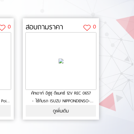
สอบถามราคา
0
0
คัทเอาท์ อิซูซุ ดีแมคซ์ 12V REC 0657
 Point
- ใช้กับรถ ISUZU NIPPONDENSO-
กัน 6
Voltage set point 14.5 Volt-High Side
ดูเพิ่มเติม
 OEM
Driver- ประกัน 6 เดือน- สินค้าคุณภาพ-
มาตรฐาน OEM No.0-18-35