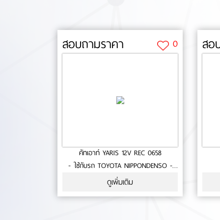
สอบถามราคา
สอ
0
คัทเอาท์ YARIS 12V REC 0658
- ใช้กับรถ TOYOTA NIPPONDENSO -
Voltage set point 14.5 Volt- High Side
ดูเพิ่มเติม
Driver- ประกัน 6 เดือน- สินค้าคุณภาพ-
มาตรฐาน OEM No.0-18-45