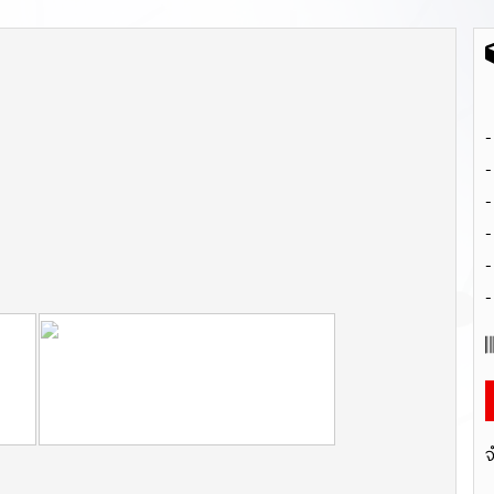
-
-
-
-
-