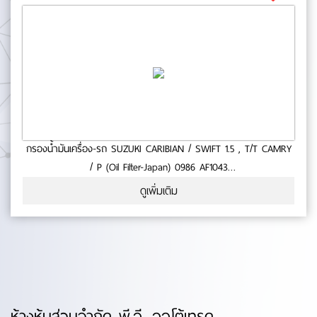
กรองน้ำมันเครื่อง-รถ SUZUKI CARIBIAN / SWIFT 1.5 , T/T CAMRY
/ P (Oil Filter-Japan) 0986 AF1043
- ใช้กับรถ SUZUKI - CARIBIAN- SWIFT 1.5- TOYOTA CAMRY-
ดูเพิ่มเติม
สินค้าคุณภาพ- มาตารฐาน BOSCH No.0-55-75
ห้างหุ้นส่วนจำกัด พี.อี. ออโต้เทรด