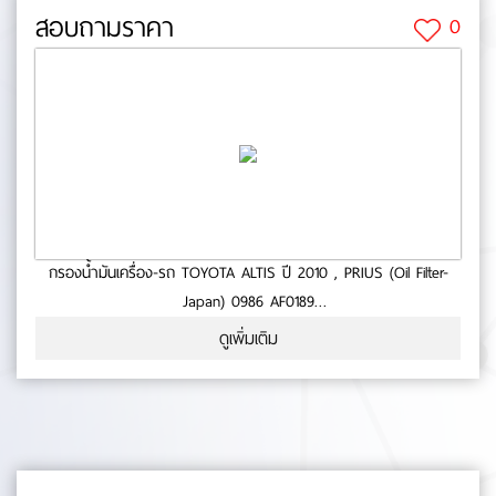
สอบถามราคา
0
กรองน้ำมันเครื่อง-รถ TOYOTA ALTIS ปี 2010 , PRIUS (Oil Filter-
Japan) 0986 AF0189
- ใช้กับรถ TOYOTA- ALTIS MC2010- ALTIS ALL NEW- PRIUS-
ดูเพิ่มเติม
สินค้าคุณภาพ- มาตารฐาน BOSCH No.0-55-72