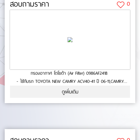
สอบถามราคา
0
กรองอากาศ โตโยต้า (Air Filter) 0986AF2418
- ใช้กับรถ TOYOTA NEW CAMRY ACV40-41 ปี 06-11,CAMRY
2.0,2.4,2.5- สินค้าคุณภาพ- มาตารฐาน BOSCH No.0-55-69
ดูเพิ่มเติม
0