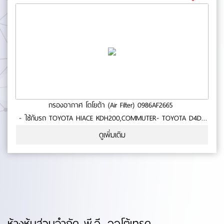
กรองอากาศ โตโยต้า (Air Filter) 0986AF2665
- ใช้กับรถ TOYOTA HIACE KDH200,COMMUTER- TOYOTA D4Dปี
05-13,HIACE 2.5 05-ON- สินค้าคุณภาพ- มาตารฐาน BOSCH No.0-
ดูเพิ่มเติม
55-65
ห้างหุ้นส่วนจำกัด พี.อี. ออโต้เทรด