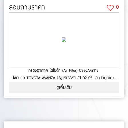
สอบถามราคา
0
กรองอากาศ โตโยต้า (Air Filter) 0986AF2145
- ใช้กับรถ TOYOTA AVANZA 1.3i,1.5i VVTI /ปี 02-05- สินค้าคุณภาพ-
มาตารฐาน BOSCH No.0-55-70
ดูเพิ่มเติม