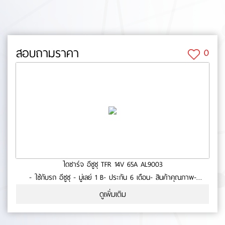
สอบถามราคา
0
ไดชาร์จ อีซูซุ TFR 14V 65A AL9003
- ใช้กับรถ อีซูซุ - มู่เลย์ 1 B- ประกัน 6 เดือน- สินค้าคุณภาพ-
มาตรฐาน OEM No.0-22-96
ดูเพิ่มเติม