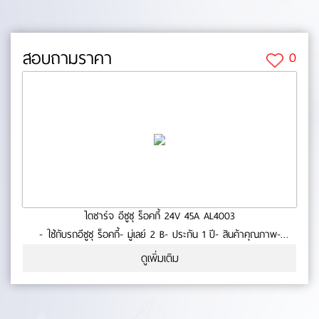
สอบถามราคา
0
ไดชาร์จ อีซูซุ ร็อคกี้ 24V 45A AL4003
- ใช้กับรถอีซูซุ ร็อคกี้- มู่เลย์ 2 B- ประกัน 1 ปี- สินค้าคุณภาพ-
มาตรฐาน OEM No.0-22-13
ดูเพิ่มเติม