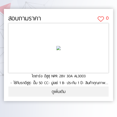
สอบถามราคา
0
ไดชาร์จ อีซูซุ NPR 28V 30A AL3003
- ใช้กับรถอีซูซุ- ปั๊ม 50 CC- มู่เลย์ 1 B- ประกัน 1 ปี- สินค้าคุณภาพ-
มาตรฐาน OEM No.0-22-94
ดูเพิ่มเติม