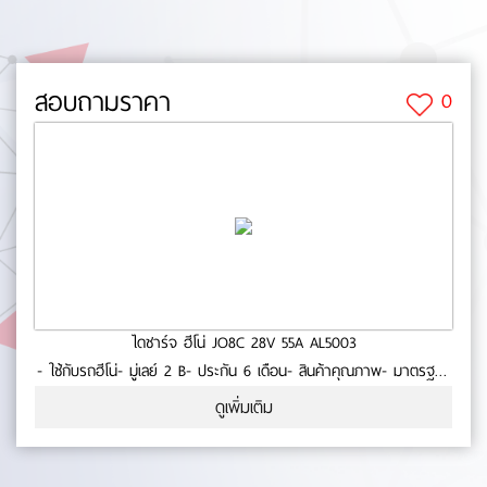
สอบถามราคา
0
ไดชาร์จ ฮีโน่ JO8C 28V 55A AL5003
- ใช้กับรถฮีโน่- มู่เลย์ 2 B- ประกัน 6 เดือน- สินค้าคุณภาพ- มาตรฐาน
OEM No.0-22-68
ดูเพิ่มเติม