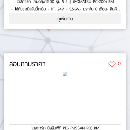
ไดสตาร์ท โคมัตสุพีซี200 รุ่น 5 2 รู (KOMATSU PC-200) BM
- ใช้กับรถนิสสันบิ๊กเอ็ม - 11T. 24V. - 5.5KW.- ประกัน 6 เดือน- สินค้า
คุณภาพ No.0-23-83
ดูเพิ่มเติม
สอบถามราคา
0
ไดสตาร์ท นิสสันพีดี PE6 (NISSAN PD) BM