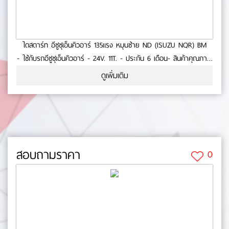
ไดสตาร์ท อีซูซุเอ็นคิวอาร์ 135แรง หมุนซ้าย ND (ISUZU NQR) BM
- ใช้กับรถอีซูซุเอ็นคิวอาร์ - 24V. 11T. - ประกัน 6 เดือน- สินค้าคุณภาพ
No.0-23-51
ดูเพิ่มเติม
สอบถามราคา
0