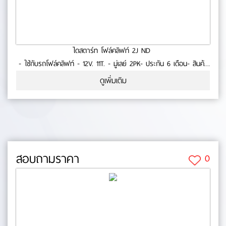
ไดสตาร์ท โฟล์คลิฟท์ 2J ND
- ใช้กับรถโฟล์คลิฟท์ - 12V. 11T. - มู่เลย์ 2PK- ประกัน 6 เดือน- สินค้า
คุณภาพ No.0-23-59
ดูเพิ่มเติม
สอบถามราคา
0