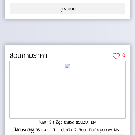
คุณภาพ No.0-23-74
ดูเพิ่มเติม
สอบถามราคา
0
ไดสตาร์ท อีซูซุ 85แรง (ISUZU) BM
- ใช้กับรถอีซูซุ 85แรง - 11T. - ประกัน 6 เดือน- สินค้าคุณภาพ No.0-