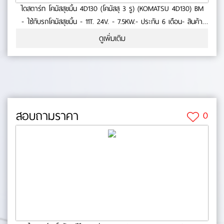
ไดสตาร์ท โคมัสสุขมิ้น 4D130 (โคมัสสุ 3 รู) (KOMATSU 4D130) BM
- ใช้กับรถโคมัสสุขมิ้น - 11T. 24V. - 7.5KW.- ประกัน 6 เดือน- สินค้า
คุณภาพ No.0-23-103
ดูเพิ่มเติม
สอบถามราคา
0