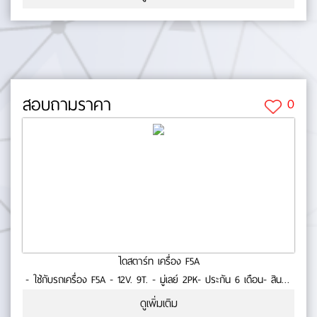
สอบถามราคา
0
ไดสตาร์ท เครื่อง F5A
- ใช้กับรถเครื่อง F5A - 12V. 9T. - มู่เลย์ 2PK- ประกัน 6 เดือน- สินค้า
คุณภาพ No.0-23-02
ดูเพิ่มเติม