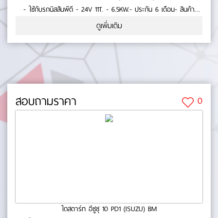
- ใช้กับรถนิสสันพีดี - 24V 11T. - 6.5KW.- ประกัน 6 เดือน- สินค้า
คุณภาพ No.0-23-82
ดูเพิ่มเติม
สอบถามราคา
0
ไดสตาร์ท อีซูซุ 10 PD1 (ISUZU) BM