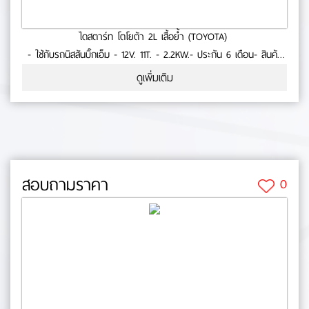
ไดสตาร์ท โตโยต้า 2L เสื้อย้ำ (TOYOTA)
- ใช้กับรถนิสสันบิ๊กเอ็ม - 12V. 11T. - 2.2KW.- ประกัน 6 เดือน- สินค้า
คุณภาพ No.0-23-41
ดูเพิ่มเติม
สอบถามราคา
0